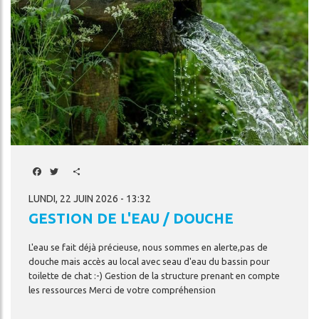
Facebook
Twitter
Share
LUNDI, 22 JUIN 2026 - 13:32
GESTION DE L'EAU / DOUCHE
L'eau
se
fait
déjà
précieuse,
nous
sommes
en
alerte,pas
de
douche
mais
accès
au
local
avec
seau
d'eau
du
bassin
pour
toilette
de
chat
:-)
Gestion
de
la
structure
prenant
en
compte
les
ressources
Merci
de
votre
compréhension