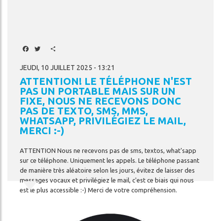
Facebook
Twitter
Share
JEUDI, 10 JUILLET 2025 - 13:21
ATTENTION! LE TÉLÉPHONE N'EST
PAS UN PORTABLE MAIS SUR UN
FIXE, NOUS NE RECEVONS DONC
PAS DE TEXTO, SMS, MMS,
WHATSAPP, PRIVILÉGIEZ LE MAIL,
MERCI :-)
ATTENTION
Nous
ne
recevons
pas
de
sms,
textos,
what'sapp
sur
ce
téléphone.
Uniquement
les
appels.
Le
téléphone
passant
de
manière
très
aléatoire
selon
les
jours,
évitez
de
laisser
des
messages
vocaux
et
privilégiez
le
mail,
c'est
ce
biais
qui
nous
Image
est
le
plus
accessible
:-)
Merci
de
votre
compréhension.