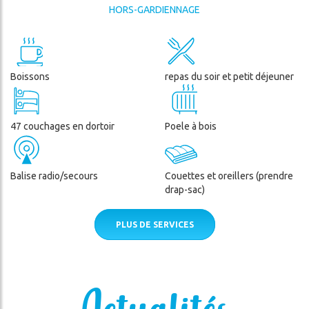
2026
HORS-GARDIENNAGE
S
ITÉS
Boissons
repas du soir et petit déjeuner
VATION
ercher
47 couchages en dortoir
Poele à bois
Balise radio/secours
Couettes et oreillers (prendre
drap-sac)
PLUS DE SERVICES