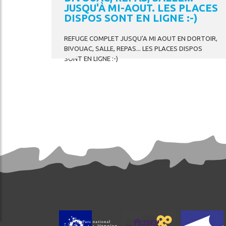
JUSQU'À MI-AOUT. LES PLACES
DISPOS SONT EN LIGNE :-)
REFUGE
COMPLET
JUSQU'A
MI
AOUT
EN
DORTOIR,
BIVOUAC,
SALLE,
REPAS...
LES
PLACES
DISPOS
SONT
EN
LIGNE
:-)