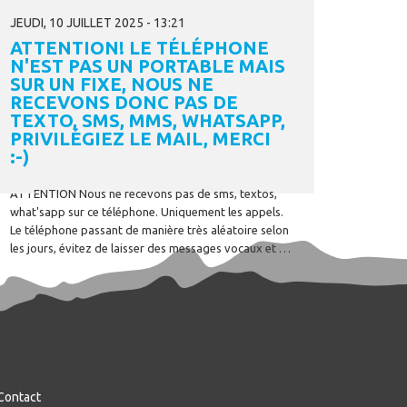
JEUDI, 10 JUILLET 2025 - 13:21
ATTENTION! LE TÉLÉPHONE
N'EST PAS UN PORTABLE MAIS
SUR UN FIXE, NOUS NE
RECEVONS DONC PAS DE
TEXTO, SMS, MMS, WHATSAPP,
PRIVILÉGIEZ LE MAIL, MERCI
:-)
ATTENTION Nous ne recevons pas de sms, textos,
what'sapp sur ce téléphone. Uniquement les appels.
Le téléphone passant de manière très aléatoire selon
les jours, évitez de laisser des messages vocaux et privilégiez le mail, c'est ce biais qui nous est le plus accessible :-) Merci de votre compréhension.
Contact