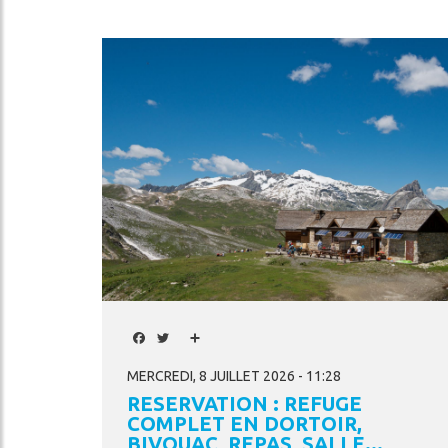
Image
cher
Facebook
Twitter
Share
MERCREDI, 8 JUILLET 2026 - 11:28
RESERVATION : REFUGE
COMPLET EN DORTOIR,
BIVOUAC, REPAS, SALLE...