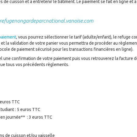
 de cuisson et à entretenir le bâtiment. Le paiement se fait en ligne et à 
:
refugenongardeparcnational.vanoise.com
paiement
, vous pourrez sélectionner le tarif (adulte/enfant), le refuge co
et la validation de votre panier vous permettra de procéder au règlement 
cole de paiement sécurisé pour les transactions financières en ligne).
el une confirmation de votre paiement puis vous retrouverez la facture d
que tous vos précédents règlements.
2 euros TTC
Étudiant : 5 euros TTC
en journée** : 3 euros TTC
ens de cuisson et/ou vaisselle