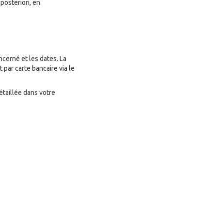
posteriori, en
ncerné et les dates. La
par carte bancaire via le
étaillée dans votre