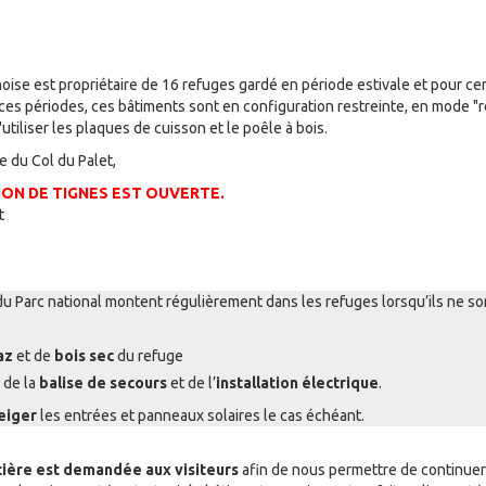
noise est propriétaire de 16 refuges gardé en période estivale et pour cer
ces périodes, ces bâtiments sont en configuration restreinte, en mode "r
d'utiliser les plaques de cuisson et le poêle à bois.
e du Col du Palet,
ION DE TIGNES EST OUVERTE.
t
u Parc national montent régulièrement dans les refuges lorsqu’ils ne so
az
et de
bois sec
du refuge
 de la
balise de secours
et de l’
installation électrique
.
eiger
les entrées et panneaux solaires le cas échéant.
cière est demandée aux visiteurs
afin de nous permettre de continuer