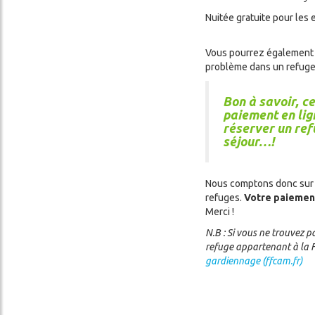
Nuitée gratuite pour les 
Vous pourrez également 
problème dans un refuge
Bon à savoir, c
paiement en lig
réserver un re
séjour…!
Nous comptons donc sur v
refuges.
Votre paiement
Merci !
N.B : Si vous ne trouvez p
refuge appartenant à la F
gardiennage (ffcam.fr)