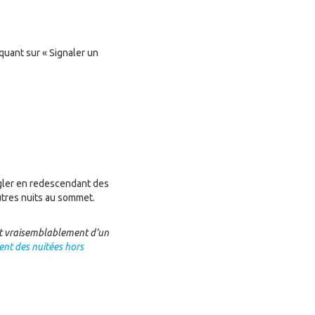
quant sur « Signaler un
gler en redescendant des
autres nuits au sommet.
agit vraisemblablement d’un
nt des nuitées hors